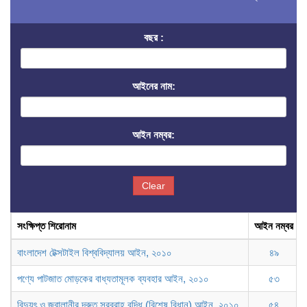
বছর :
আইনের নাম:
আইন নম্বর:
Clear
সংক্ষিপ্ত শিরোনাম
আইন নম্বর
বাংলাদেশ টেক্সটাইল বিশ্ববিদ্যালয় আইন, ২০১০
৪৯
পণ্যে পাটজাত মোড়কের বাধ্যতামূলক ব্যবহার আইন, ২০১০
৫৩
বিদ্যুৎ ও জ্বালানীর দ্রুত সরবরাহ বৃদ্ধি (বিশেষ বিধান) আইন, ২০১০
৫৪