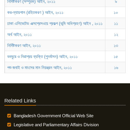
নির্দিষ্টকরণ (সম্পূরক) আইন, ২০১১
৯
কর-ন্যায়পাল (রহিতকরণ ) আইন, ২০১১
১০
ঢাকা এলিভেটেড এক্সপ্রেসওয়ে প্রকল্প (ভূমি অধিগ্রহণ) আইন , ২০১১
১১
অর্থ আইন, ২০১১
১২
নির্দিষ্টকরণ আইন, ২০১১
১৩
ভবঘুরে ও নিরাশ্রয় ব্যক্তি (পুনর্বাসন) আইন, ২০১১
১৫
পশু জবাই ও মাংসের মান নিয়ন্ত্রন আইন, ২০১১
১৬
Related Links
Bangladesh Government Official Web Site
Legislative and Parliamentary Affairs Division