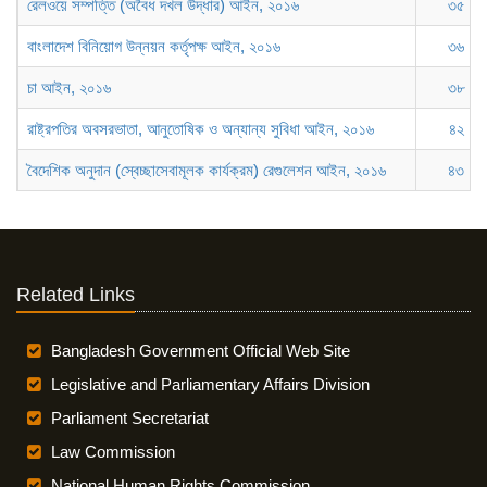
রেলওয়ে সম্পত্তি (অবৈধ দখল উদ্ধার) আইন, ২০১৬
৩৫
বাংলাদেশ বিনিয়োগ উন্নয়ন কর্তৃপক্ষ আইন, ২০১৬
৩৬
চা আইন, ২০১৬
৩৮
রাষ্ট্রপতির অবসরভাতা, আনুতোষিক ও অন্যান্য সুবিধা আইন, ২০১৬
৪২
বৈদেশিক অনুদান (স্বেচ্ছাসেবামূলক কার্যক্রম) রেগুলেশন আইন, ২০১৬
৪৩
Related Links
Bangladesh Government Official Web Site
Legislative and Parliamentary Affairs Division
Parliament Secretariat
Law Commission
National Human Rights Commission