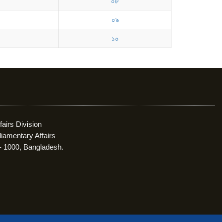
০৮
০৯
১০
fairs Division
liamentary Affairs
- 1000, Bangladesh.