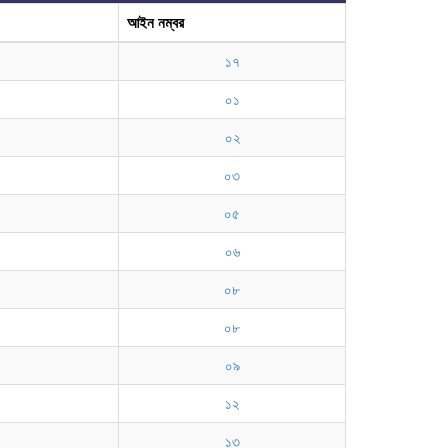
আইন নম্বর
১৭
০১
০২
০৩
০৫
০৬
০৮
০৮
০৯
১২
১৩