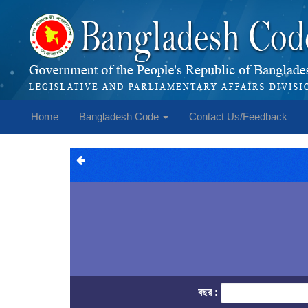
Home
Bangladesh Code
Contact Us/Feedback
বছর :