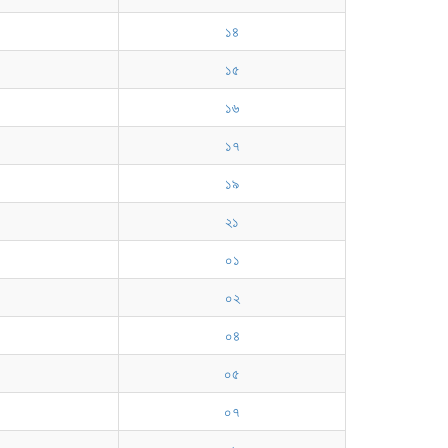
১৪
১৫
১৬
১৭
১৯
২১
০১
০২
০৪
০৫
০৭